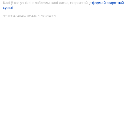
Калі ў вас узніклі праблемы, калі ласка, скарыстайце
формай зваротнай
сувязі
9190334640467785416
:
1786214099