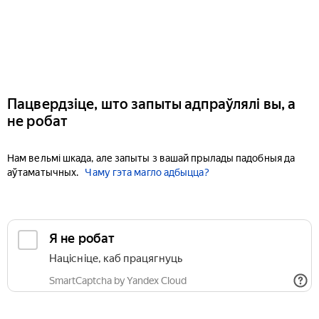
Пацвердзіце, што запыты адпраўлялі вы, а
не робат
Нам вельмі шкада, але запыты з вашай прылады падобныя да
аўтаматычных.
Чаму гэта магло адбыцца?
Я не робат
Націсніце, каб працягнуць
SmartCaptcha by Yandex Cloud