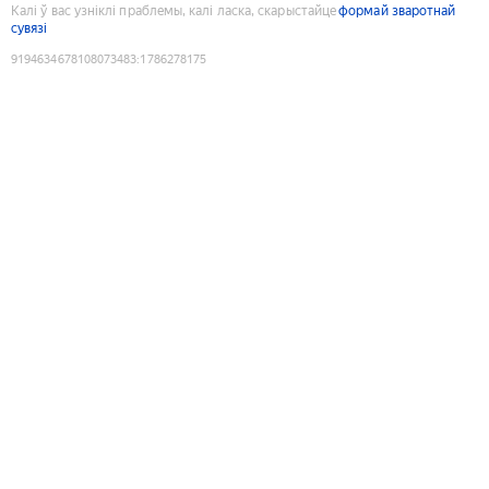
Калі ў вас узніклі праблемы, калі ласка, скарыстайце
формай зваротнай
сувязі
9194634678108073483
:
1786278175