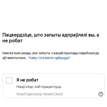
Пацвердзіце, што запыты адпраўлялі вы, а
не робат
Нам вельмі шкада, але запыты з вашай прылады падобныя да
аўтаматычных.
Чаму гэта магло адбыцца?
Я не робат
Націсніце, каб працягнуць
SmartCaptcha by Yandex Cloud