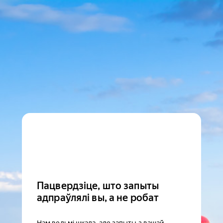
Пацвердзіце, што запыты
адпраўлялі вы, а не робат