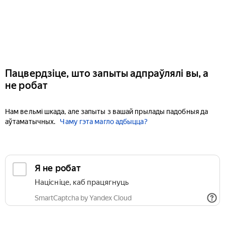
Пацвердзіце, што запыты адпраўлялі вы, а
не робат
Нам вельмі шкада, але запыты з вашай прылады падобныя да
аўтаматычных.
Чаму гэта магло адбыцца?
Я не робат
Націсніце, каб працягнуць
SmartCaptcha by Yandex Cloud