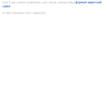
Калі ў вас узніклі праблемы, калі ласка, скарыстайце
формай зваротнай
сувязі
9178871650584817255
:
1786043287