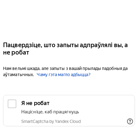
Пацвердзіце, што запыты адпраўлялі вы, а
не робат
Нам вельмі шкада, але запыты з вашай прылады падобныя да
аўтаматычных.
Чаму гэта магло адбыцца?
Я не робат
Націсніце, каб працягнуць
SmartCaptcha by Yandex Cloud