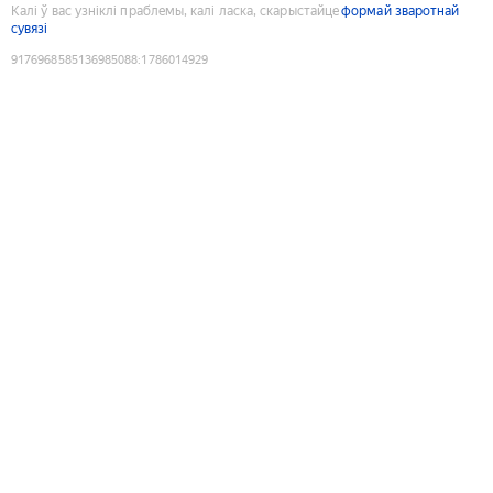
Калі ў вас узніклі праблемы, калі ласка, скарыстайце
формай зваротнай
сувязі
9176968585136985088
:
1786014929