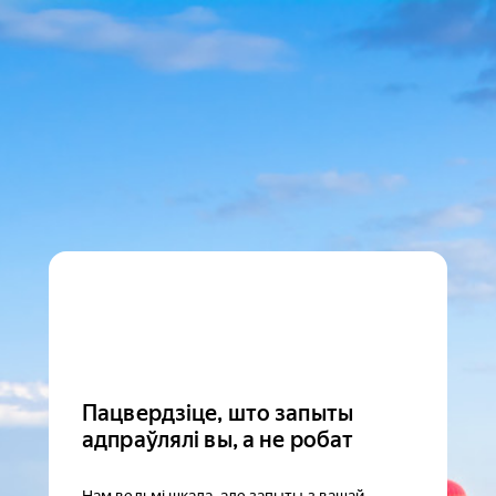
Пацвердзіце, што запыты
адпраўлялі вы, а не робат