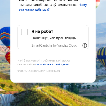
Нам вельмі шкада, але запыты з вашай
прылады падобныя да аўтаматычных.
Чаму
гэта магло адбыцца?
Я не робат
Націсніце, каб працягнуць
SmartCaptcha by Yandex Cloud
Калі ў вас узніклі праблемы, калі ласка,
скарыстайце
формай зваротнай сувязі
9181777551034207812
:
1786086589