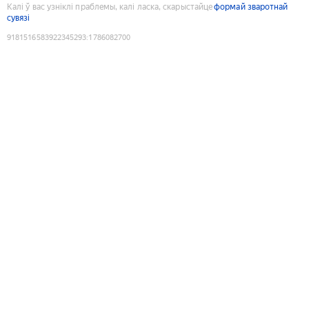
Калі ў вас узніклі праблемы, калі ласка, скарыстайце
формай зваротнай
сувязі
9181516583922345293
:
1786082700