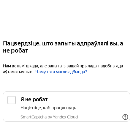
Пацвердзіце, што запыты адпраўлялі вы, а
не робат
Нам вельмі шкада, але запыты з вашай прылады падобныя да
аўтаматычных.
Чаму гэта магло адбыцца?
Я не робат
Націсніце, каб працягнуць
SmartCaptcha by Yandex Cloud