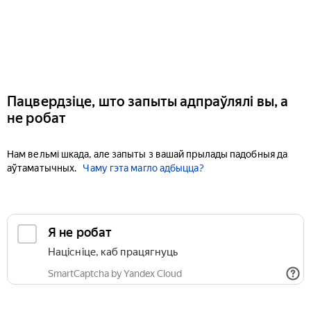
Пацвердзіце, што запыты адпраўлялі вы, а
не робат
Нам вельмі шкада, але запыты з вашай прылады падобныя да
аўтаматычных.
Чаму гэта магло адбыцца?
Я не робат
Націсніце, каб працягнуць
SmartCaptcha by Yandex Cloud