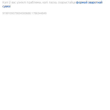
Калі ў вас узніклі праблемы, калі ласка, скарыстайце
формай зваротнай
сувязі
9199109079004300688
:
1786344849