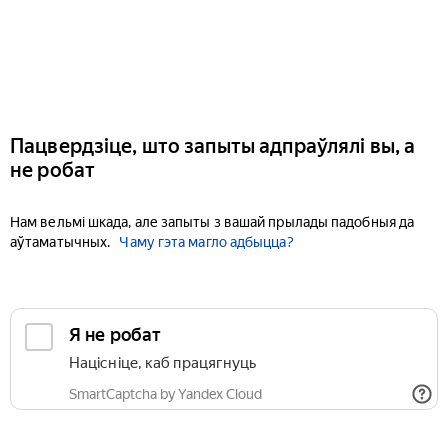
Пацвердзіце, што запыты адпраўлялі вы, а
не робат
Нам вельмі шкада, але запыты з вашай прылады падобныя да
аўтаматычных.
Чаму гэта магло адбыцца?
Я не робат
Націсніце, каб працягнуць
SmartCaptcha by Yandex Cloud