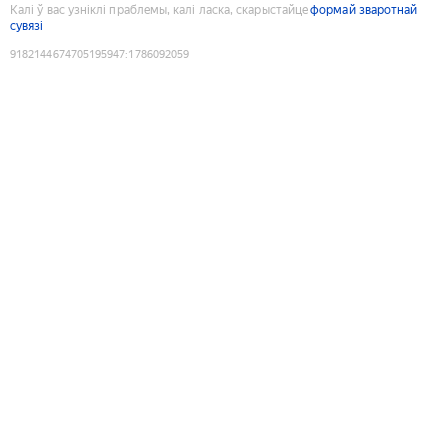
Калі ў вас узніклі праблемы, калі ласка, скарыстайце
формай зваротнай
сувязі
9182144674705195947
:
1786092059