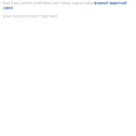
Калі ў вас узніклі праблемы, калі ласка, скарыстайце
формай зваротнай
сувязі
9194113410274175502
:
1786270407