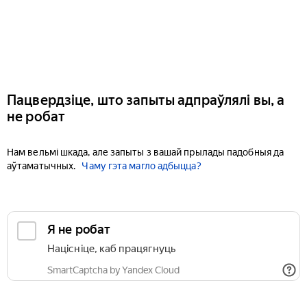
Пацвердзіце, што запыты адпраўлялі вы, а
не робат
Нам вельмі шкада, але запыты з вашай прылады падобныя да
аўтаматычных.
Чаму гэта магло адбыцца?
Я не робат
Націсніце, каб працягнуць
SmartCaptcha by Yandex Cloud