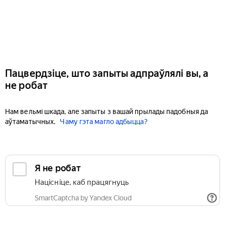
Пацвердзіце, што запыты адпраўлялі вы, а
не робат
Нам вельмі шкада, але запыты з вашай прылады падобныя да
аўтаматычных.
Чаму гэта магло адбыцца?
Я не робат
Націсніце, каб працягнуць
SmartCaptcha by Yandex Cloud