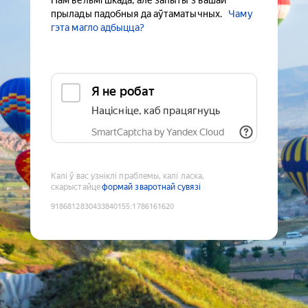
Нам вельмі шкада, але запыты з вашай
прылады падобныя да аўтаматычных.
Чаму
гэта магло адбыцца?
Я не робат
Націсніце, каб працягнуць
SmartCaptcha by Yandex Cloud
Калі ў вас узніклі праблемы, калі ласка,
скарыстайце
формай зваротнай сувязі
9186812830433840155
:
1786161620