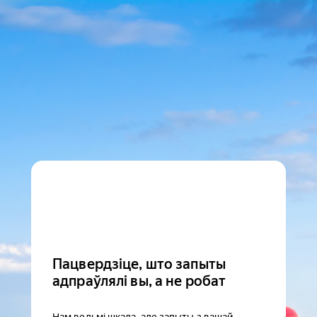
Пацвердзіце, што запыты
адпраўлялі вы, а не робат