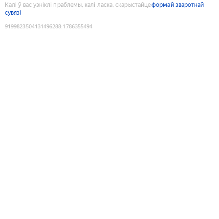
Калі ў вас узніклі праблемы, калі ласка, скарыстайце
формай зваротнай
сувязі
9199823504131496288
:
1786355494