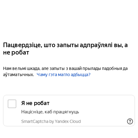
Пацвердзіце, што запыты адпраўлялі вы, а
не робат
Нам вельмі шкада, але запыты з вашай прылады падобныя да
аўтаматычных.
Чаму гэта магло адбыцца?
Я не робат
Націсніце, каб працягнуць
SmartCaptcha by Yandex Cloud