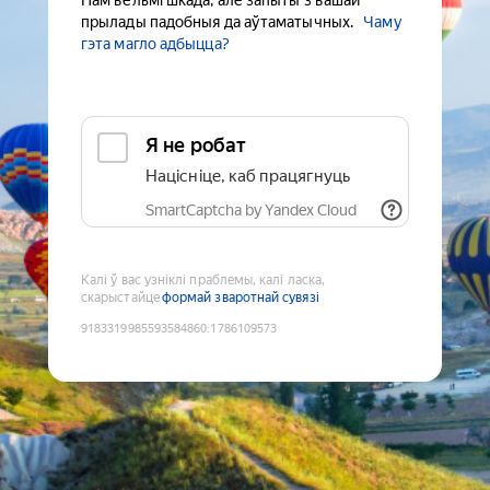
Нам вельмі шкада, але запыты з вашай
прылады падобныя да аўтаматычных.
Чаму
гэта магло адбыцца?
Я не робат
Націсніце, каб працягнуць
SmartCaptcha by Yandex Cloud
Калі ў вас узніклі праблемы, калі ласка,
скарыстайце
формай зваротнай сувязі
9183319985593584860
:
1786109573