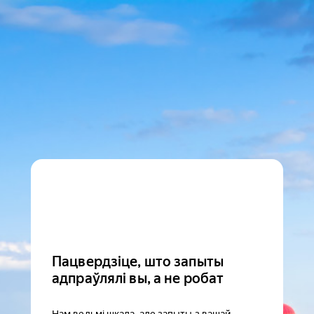
Пацвердзіце, што запыты
адпраўлялі вы, а не робат