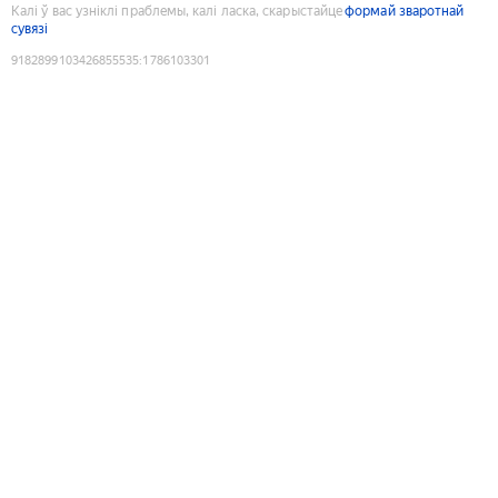
Калі ў вас узніклі праблемы, калі ласка, скарыстайце
формай зваротнай
сувязі
9182899103426855535
:
1786103301