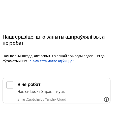
Пацвердзіце, што запыты адпраўлялі вы, а
не робат
Нам вельмі шкада, але запыты з вашай прылады падобныя да
аўтаматычных.
Чаму гэта магло адбыцца?
Я не робат
Націсніце, каб працягнуць
SmartCaptcha by Yandex Cloud