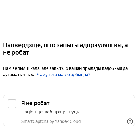
Пацвердзіце, што запыты адпраўлялі вы, а
не робат
Нам вельмі шкада, але запыты з вашай прылады падобныя да
аўтаматычных.
Чаму гэта магло адбыцца?
Я не робат
Націсніце, каб працягнуць
SmartCaptcha by Yandex Cloud