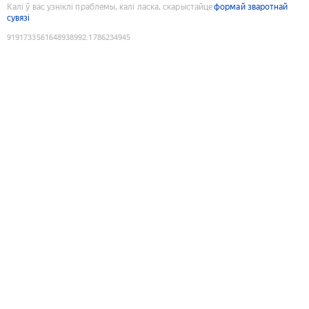
Калі ў вас узніклі праблемы, калі ласка, скарыстайце
формай зваротнай
сувязі
9191733561648938992
:
1786234945