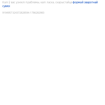
Калі ў вас узніклі праблемы, калі ласка, скарыстайце
формай зваротнай
сувязі
9194957324372828594
:
1786282983