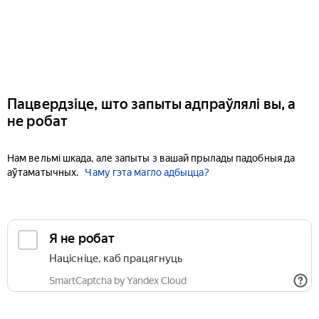
Пацвердзіце, што запыты адпраўлялі вы, а
не робат
Нам вельмі шкада, але запыты з вашай прылады падобныя да
аўтаматычных.
Чаму гэта магло адбыцца?
Я не робат
Націсніце, каб працягнуць
SmartCaptcha by Yandex Cloud