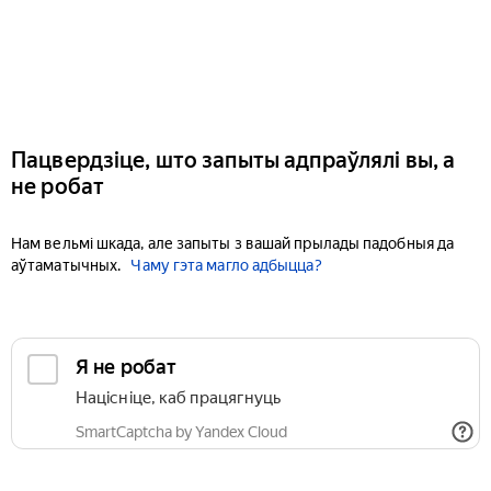
Пацвердзіце, што запыты адпраўлялі вы, а
не робат
Нам вельмі шкада, але запыты з вашай прылады падобныя да
аўтаматычных.
Чаму гэта магло адбыцца?
Я не робат
Націсніце, каб працягнуць
SmartCaptcha by Yandex Cloud