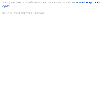
Калі ў вас узніклі праблемы, калі ласка, скарыстайце
формай зваротнай
сувязі
9179100659585040719
:
1786046700