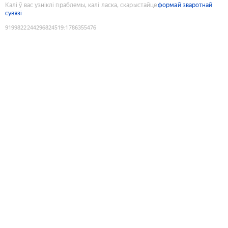
Калі ў вас узніклі праблемы, калі ласка, скарыстайце
формай зваротнай
сувязі
9199822244296824519
:
1786355476