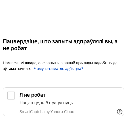
Пацвердзіце, што запыты адпраўлялі вы, а
не робат
Нам вельмі шкада, але запыты з вашай прылады падобныя да
аўтаматычных.
Чаму гэта магло адбыцца?
Я не робат
Націсніце, каб працягнуць
SmartCaptcha by Yandex Cloud