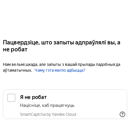
Пацвердзіце, што запыты адпраўлялі вы, а
не робат
Нам вельмі шкада, але запыты з вашай прылады падобныя да
аўтаматычных.
Чаму гэта магло адбыцца?
Я не робат
Націсніце, каб працягнуць
SmartCaptcha by Yandex Cloud