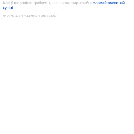
Калі ў вас узніклі праблемы, калі ласка, скарыстайце
формай зваротнай
сувязі
9179765488375442802
:
1786056607