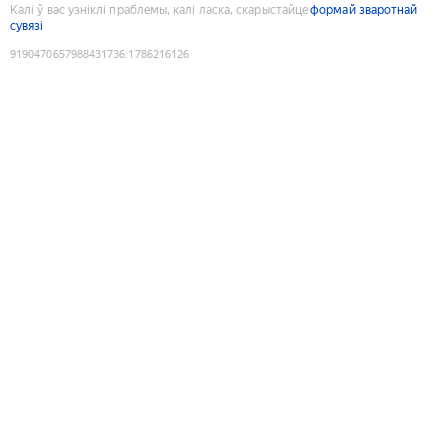
Калі ў вас узніклі праблемы, калі ласка, скарыстайце
формай зваротнай
сувязі
9190470657988431736
:
1786216126