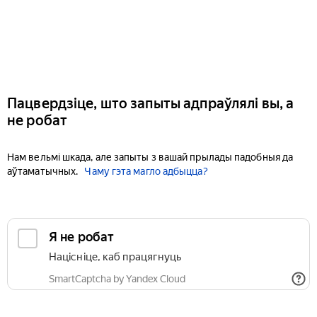
Пацвердзіце, што запыты адпраўлялі вы, а
не робат
Нам вельмі шкада, але запыты з вашай прылады падобныя да
аўтаматычных.
Чаму гэта магло адбыцца?
Я не робат
Націсніце, каб працягнуць
SmartCaptcha by Yandex Cloud