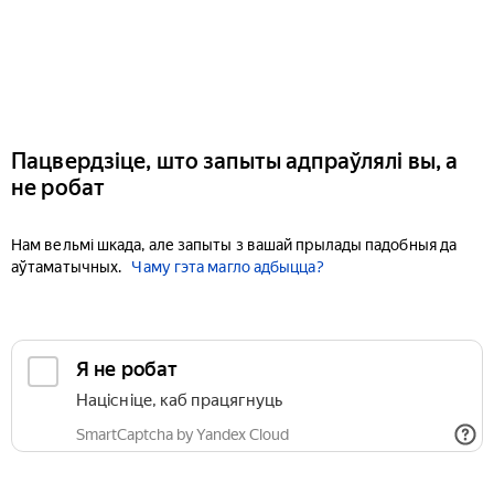
Пацвердзіце, што запыты адпраўлялі вы, а
не робат
Нам вельмі шкада, але запыты з вашай прылады падобныя да
аўтаматычных.
Чаму гэта магло адбыцца?
Я не робат
Націсніце, каб працягнуць
SmartCaptcha by Yandex Cloud