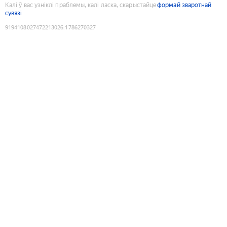
Калі ў вас узніклі праблемы, калі ласка, скарыстайце
формай зваротнай
сувязі
9194108027472213026
:
1786270327