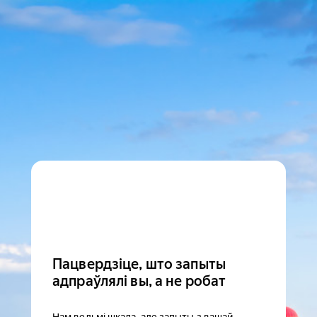
Пацвердзіце, што запыты
адпраўлялі вы, а не робат