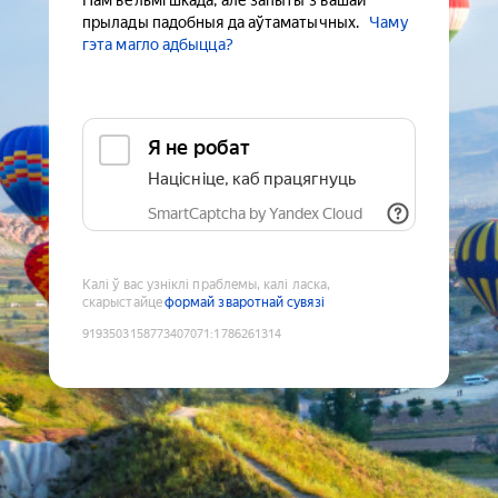
Нам вельмі шкада, але запыты з вашай
прылады падобныя да аўтаматычных.
Чаму
гэта магло адбыцца?
Я не робат
Націсніце, каб працягнуць
SmartCaptcha by Yandex Cloud
Калі ў вас узніклі праблемы, калі ласка,
скарыстайце
формай зваротнай сувязі
9193503158773407071
:
1786261314