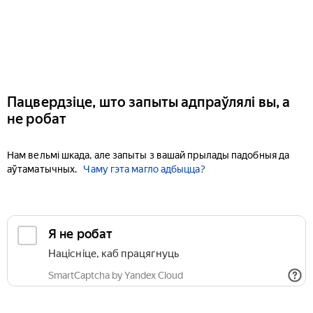
Пацвердзіце, што запыты адпраўлялі вы, а
не робат
Нам вельмі шкада, але запыты з вашай прылады падобныя да
аўтаматычных.
Чаму гэта магло адбыцца?
Я не робат
Націсніце, каб працягнуць
SmartCaptcha by Yandex Cloud