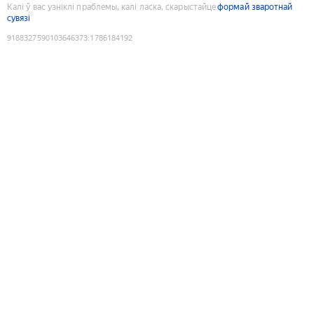
Калі ў вас узніклі праблемы, калі ласка, скарыстайце
формай зваротнай
сувязі
9188327590103646373
:
1786184192