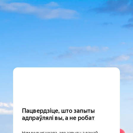
Пацвердзіце, што запыты
адпраўлялі вы, а не робат