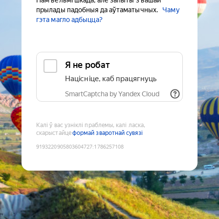
Нам вельмі шкада, але запыты з вашай
прылады падобныя да аўтаматычных.
Чаму
гэта магло адбыцца?
Я не робат
Націсніце, каб працягнуць
SmartCaptcha by Yandex Cloud
Калі ў вас узніклі праблемы, калі ласка,
скарыстайце
формай зваротнай сувязі
9193220905803604727
:
1786257108