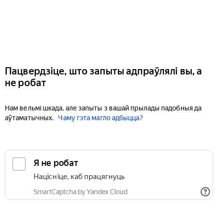
Пацвердзіце, што запыты адпраўлялі вы, а
не робат
Нам вельмі шкада, але запыты з вашай прылады падобныя да
аўтаматычных.
Чаму гэта магло адбыцца?
Я не робат
Націсніце, каб працягнуць
SmartCaptcha by Yandex Cloud