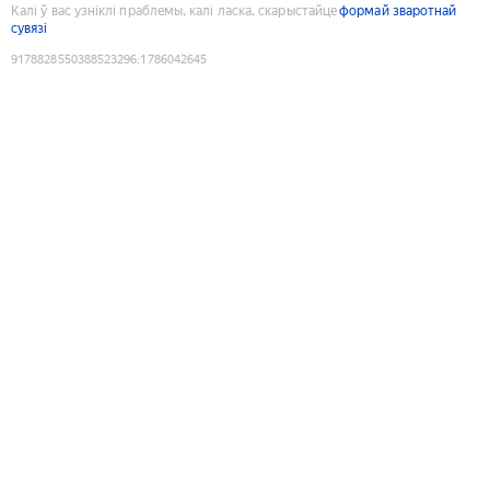
Калі ў вас узніклі праблемы, калі ласка, скарыстайце
формай зваротнай
сувязі
9178828550388523296
:
1786042645