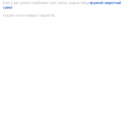
Калі ў вас узніклі праблемы, калі ласка, скарыстайце
формай зваротнай
сувязі
9192461741611494883
:
1786245795