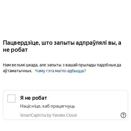
Пацвердзіце, што запыты адпраўлялі вы, а
не робат
Нам вельмі шкада, але запыты з вашай прылады падобныя да
аўтаматычных.
Чаму гэта магло адбыцца?
Я не робат
Націсніце, каб працягнуць
SmartCaptcha by Yandex Cloud