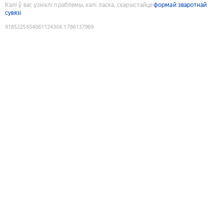
Калі ў вас узніклі праблемы, калі ласка, скарыстайце
формай зваротнай
сувязі
9185225654061124304
:
1786137969