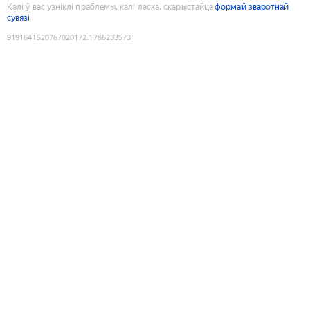
Калі ў вас узніклі праблемы, калі ласка, скарыстайце
формай зваротнай
сувязі
9191641520767020172
:
1786233573