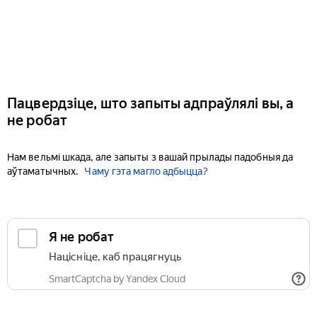
Пацвердзіце, што запыты адпраўлялі вы, а
не робат
Нам вельмі шкада, але запыты з вашай прылады падобныя да
аўтаматычных.
Чаму гэта магло адбыцца?
Я не робат
Націсніце, каб працягнуць
SmartCaptcha by Yandex Cloud