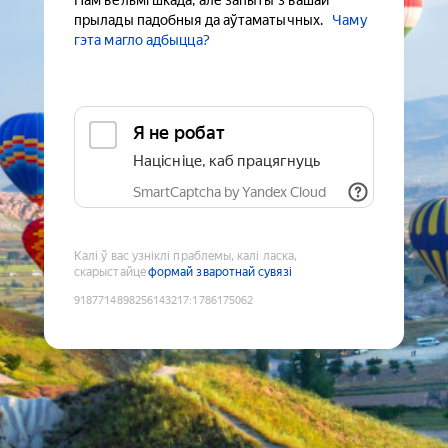
Нам вельмі шкада, але запыты з вашай
прылады падобныя да аўтаматычных.
Чаму
гэта магло адбыцца?
Я не робат
Націсніце, каб працягнуць
SmartCaptcha by Yandex Cloud
Калі ў вас узніклі праблемы, калі ласка,
скарыстайце
формай зваротнай сувязі
9187714898256143217
:
1786175062