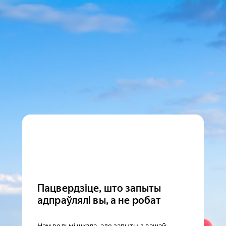
Пацвердзіце, што запыты
адпраўлялі вы, а не робат