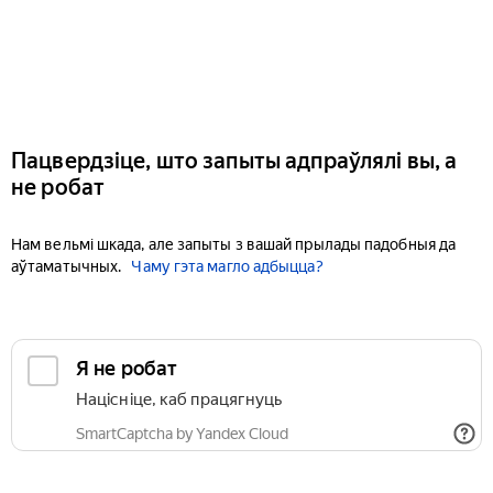
Пацвердзіце, што запыты адпраўлялі вы, а
не робат
Нам вельмі шкада, але запыты з вашай прылады падобныя да
аўтаматычных.
Чаму гэта магло адбыцца?
Я не робат
Націсніце, каб працягнуць
SmartCaptcha by Yandex Cloud