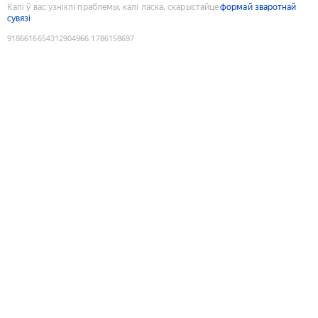
Калі ў вас узніклі праблемы, калі ласка, скарыстайце
формай зваротнай
сувязі
9186616654312904966
:
1786158697