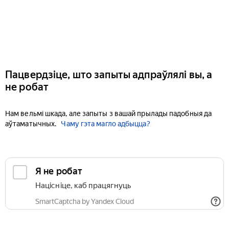
Пацвердзіце, што запыты адпраўлялі вы, а
не робат
Нам вельмі шкада, але запыты з вашай прылады падобныя да
аўтаматычных.
Чаму гэта магло адбыцца?
Я не робат
Націсніце, каб працягнуць
SmartCaptcha by Yandex Cloud