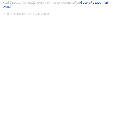
Калі ў вас узніклі праблемы, калі ласка, скарыстайце
формай зваротнай
сувязі
9190923114874977226
:
1786222868