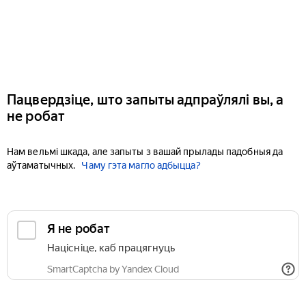
Пацвердзіце, што запыты адпраўлялі вы, а
не робат
Нам вельмі шкада, але запыты з вашай прылады падобныя да
аўтаматычных.
Чаму гэта магло адбыцца?
Я не робат
Націсніце, каб працягнуць
SmartCaptcha by Yandex Cloud