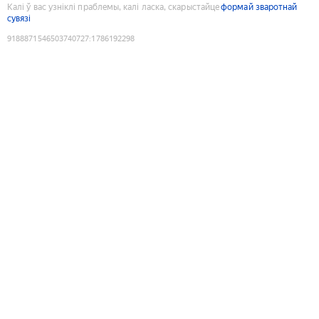
Калі ў вас узніклі праблемы, калі ласка, скарыстайце
формай зваротнай
сувязі
9188871546503740727
:
1786192298