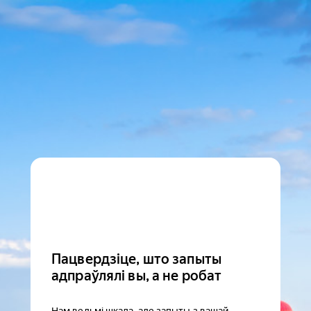
Пацвердзіце, што запыты
адпраўлялі вы, а не робат