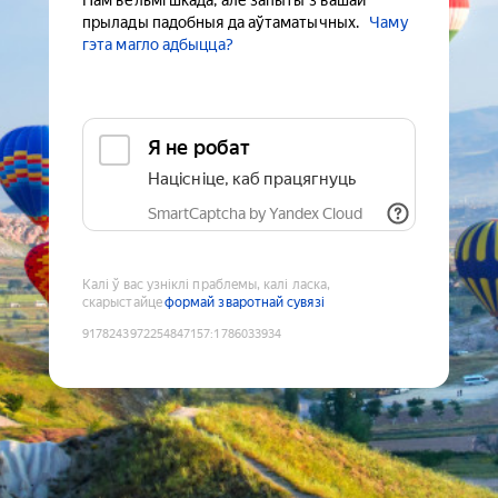
Нам вельмі шкада, але запыты з вашай
прылады падобныя да аўтаматычных.
Чаму
гэта магло адбыцца?
Я не робат
Націсніце, каб працягнуць
SmartCaptcha by Yandex Cloud
Калі ў вас узніклі праблемы, калі ласка,
скарыстайце
формай зваротнай сувязі
9178243972254847157
:
1786033934