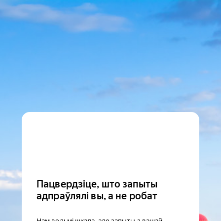
Пацвердзіце, што запыты
адпраўлялі вы, а не робат