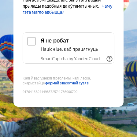
Нам вельмі шкада, але запыты з вашай
прылады падобныя да аўтаматычных.
Чаму
гэта магло адбыцца?
Я не робат
Націсніце, каб працягнуць
SmartCaptcha by Yandex Cloud
Калі ў вас узніклі праблемы, калі ласка,
скарыстайце
формай зваротнай сувязі
9176416324149857257
:
1786006700