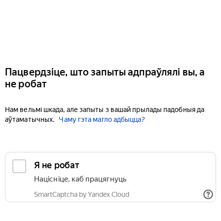
Пацвердзіце, што запыты адпраўлялі вы, а
не робат
Нам вельмі шкада, але запыты з вашай прылады падобныя да
аўтаматычных.
Чаму гэта магло адбыцца?
Я не робат
Націсніце, каб працягнуць
SmartCaptcha by Yandex Cloud