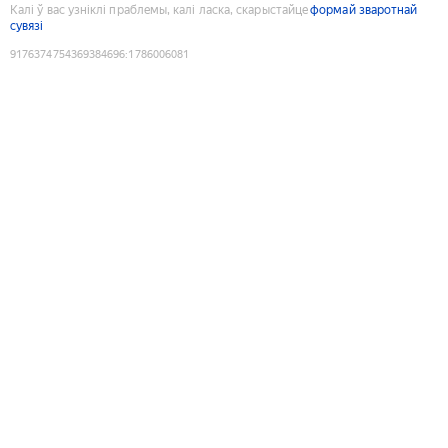
Калі ў вас узніклі праблемы, калі ласка, скарыстайце
формай зваротнай
сувязі
9176374754369384696
:
1786006081