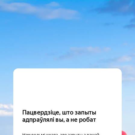
Пацвердзіце, што запыты
адпраўлялі вы, а не робат