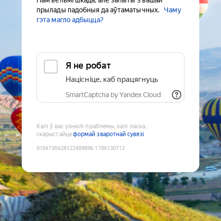
Нам вельмі шкада, але запыты з вашай
прылады падобныя да аўтаматычных.
Чаму
гэта магло адбыцца?
Я не робат
Націсніце, каб працягнуць
SmartCaptcha by Yandex Cloud
Калі ў вас узніклі праблемы, калі ласка,
скарыстайце
формай зваротнай сувязі
9184738628122489896
:
1786130712