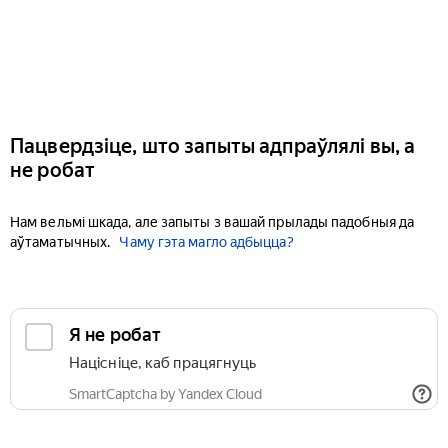
Пацвердзіце, што запыты адпраўлялі вы, а
не робат
Нам вельмі шкада, але запыты з вашай прылады падобныя да
аўтаматычных.
Чаму гэта магло адбыцца?
Я не робат
Націсніце, каб працягнуць
SmartCaptcha by Yandex Cloud