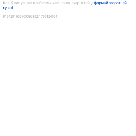
Калі ў вас узніклі праблемы, калі ласка, скарыстайце
формай зваротнай
сувязі
9184291635709398982
:
1786124051