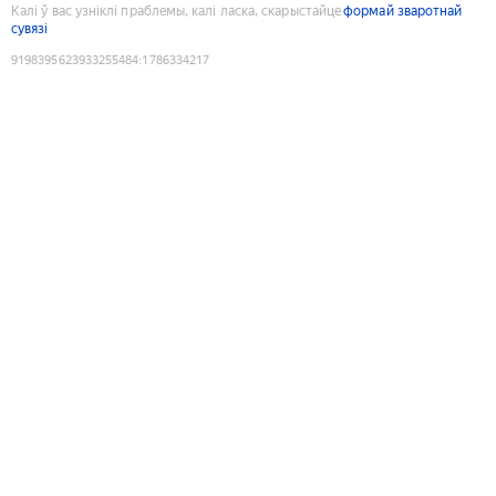
Калі ў вас узніклі праблемы, калі ласка, скарыстайце
формай зваротнай
сувязі
9198395623933255484
:
1786334217