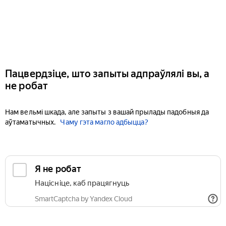
Пацвердзіце, што запыты адпраўлялі вы, а
не робат
Нам вельмі шкада, але запыты з вашай прылады падобныя да
аўтаматычных.
Чаму гэта магло адбыцца?
Я не робат
Націсніце, каб працягнуць
SmartCaptcha by Yandex Cloud