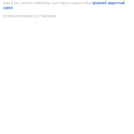
Калі ў вас узніклі праблемы, калі ласка, скарыстайце
формай зваротнай
сувязі
9179656992939986702
:
1786054990