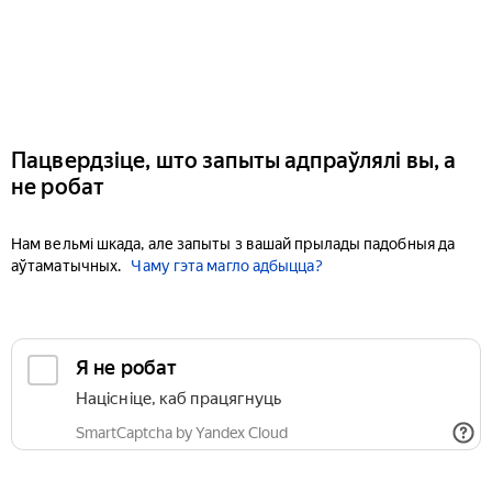
Пацвердзіце, што запыты адпраўлялі вы, а
не робат
Нам вельмі шкада, але запыты з вашай прылады падобныя да
аўтаматычных.
Чаму гэта магло адбыцца?
Я не робат
Націсніце, каб працягнуць
SmartCaptcha by Yandex Cloud