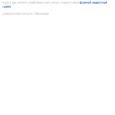
Калі ў вас узніклі праблемы, калі ласка, скарыстайце
формай зваротнай
сувязі
9198405818507253275
:
1786334369