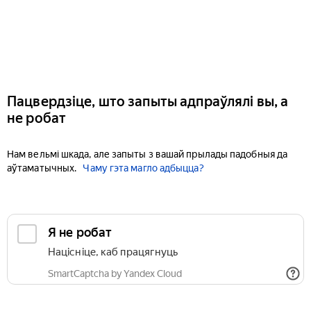
Пацвердзіце, што запыты адпраўлялі вы, а
не робат
Нам вельмі шкада, але запыты з вашай прылады падобныя да
аўтаматычных.
Чаму гэта магло адбыцца?
Я не робат
Націсніце, каб працягнуць
SmartCaptcha by Yandex Cloud