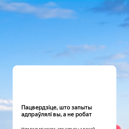
Пацвердзіце, што запыты
адпраўлялі вы, а не робат