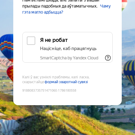
Нам вельмі шкада, але запыты з вашай
прылады падобныя да аўтаматычных.
Чаму
гэта магло адбыцца?
Я не робат
Націсніце, каб працягнуць
SmartCaptcha by Yandex Cloud
Калі ў вас узніклі праблемы, калі ласка,
скарыстайце
формай зваротнай сувязі
9188083735751471060
:
1786180558