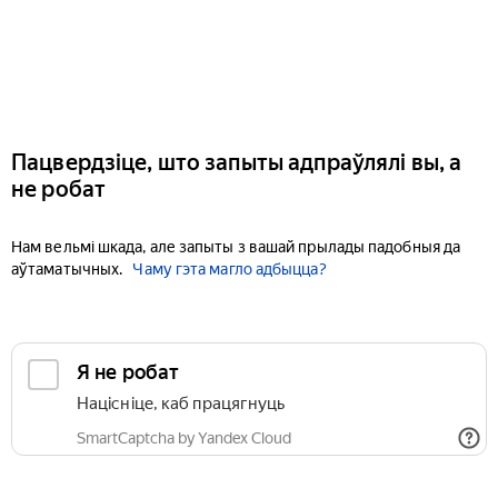
Пацвердзіце, што запыты адпраўлялі вы, а
не робат
Нам вельмі шкада, але запыты з вашай прылады падобныя да
аўтаматычных.
Чаму гэта магло адбыцца?
Я не робат
Націсніце, каб працягнуць
SmartCaptcha by Yandex Cloud