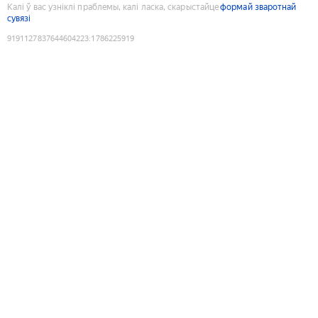
Калі ў вас узніклі праблемы, калі ласка, скарыстайце
формай зваротнай
сувязі
9191127837644604223
:
1786225919