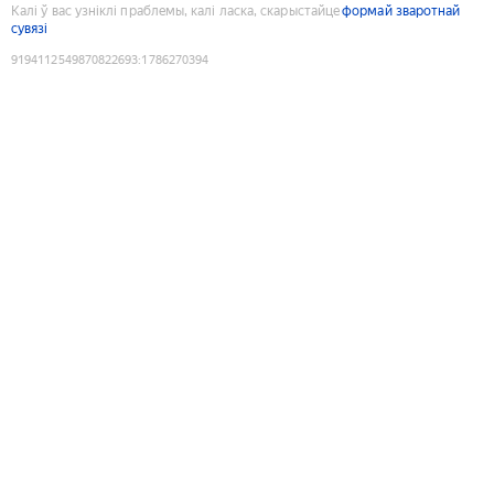
Калі ў вас узніклі праблемы, калі ласка, скарыстайце
формай зваротнай
сувязі
9194112549870822693
:
1786270394