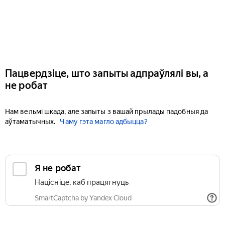
Пацвердзіце, што запыты адпраўлялі вы, а
не робат
Нам вельмі шкада, але запыты з вашай прылады падобныя да
аўтаматычных.
Чаму гэта магло адбыцца?
Я не робат
Націсніце, каб працягнуць
SmartCaptcha by Yandex Cloud