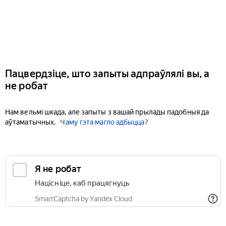
Пацвердзіце, што запыты адпраўлялі вы, а
не робат
Нам вельмі шкада, але запыты з вашай прылады падобныя да
аўтаматычных.
Чаму гэта магло адбыцца?
Я не робат
Націсніце, каб працягнуць
SmartCaptcha by Yandex Cloud