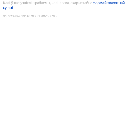
Калі ў вас узніклі праблемы, калі ласка, скарыстайце
формай зваротнай
сувязі
9189239826191407838
:
1786197785