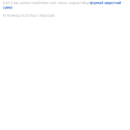
Калі ў вас узніклі праблемы, калі ласка, скарыстайце
формай зваротнай
сувязі
9178199062732757542
:
1786033265