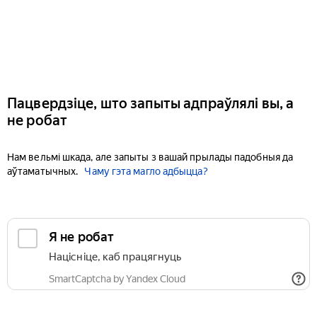
Пацвердзіце, што запыты адпраўлялі вы, а
не робат
Нам вельмі шкада, але запыты з вашай прылады падобныя да
аўтаматычных.
Чаму гэта магло адбыцца?
Я не робат
Націсніце, каб працягнуць
SmartCaptcha by Yandex Cloud