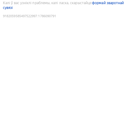
Калі ў вас узніклі праблемы, калі ласка, скарыстайце
формай зваротнай
сувязі
9182059585497522997
:
1786090791