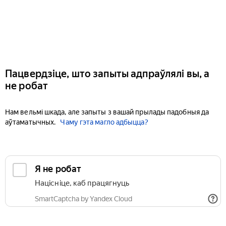
Пацвердзіце, што запыты адпраўлялі вы, а
не робат
Нам вельмі шкада, але запыты з вашай прылады падобныя да
аўтаматычных.
Чаму гэта магло адбыцца?
Я не робат
Націсніце, каб працягнуць
SmartCaptcha by Yandex Cloud