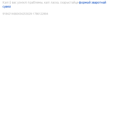
Калі ў вас узніклі праблемы, калі ласка, скарыстайце
формай зваротнай
сувязі
9184214660434253029
:
1786122904