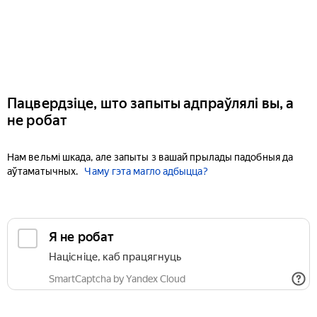
Пацвердзіце, што запыты адпраўлялі вы, а
не робат
Нам вельмі шкада, але запыты з вашай прылады падобныя да
аўтаматычных.
Чаму гэта магло адбыцца?
Я не робат
Націсніце, каб працягнуць
SmartCaptcha by Yandex Cloud