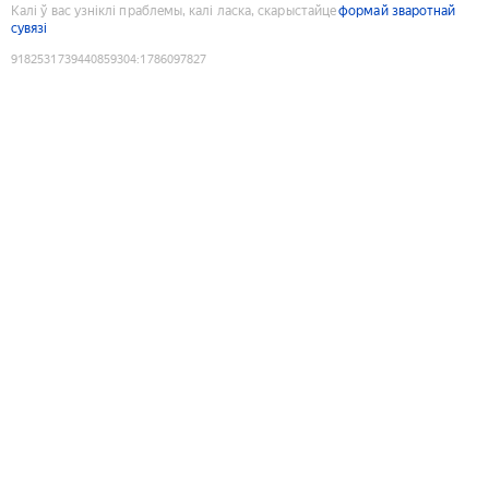
Калі ў вас узніклі праблемы, калі ласка, скарыстайце
формай зваротнай
сувязі
9182531739440859304
:
1786097827