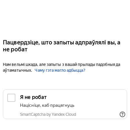
Пацвердзіце, што запыты адпраўлялі вы, а
не робат
Нам вельмі шкада, але запыты з вашай прылады падобныя да
аўтаматычных.
Чаму гэта магло адбыцца?
Я не робат
Націсніце, каб працягнуць
SmartCaptcha by Yandex Cloud