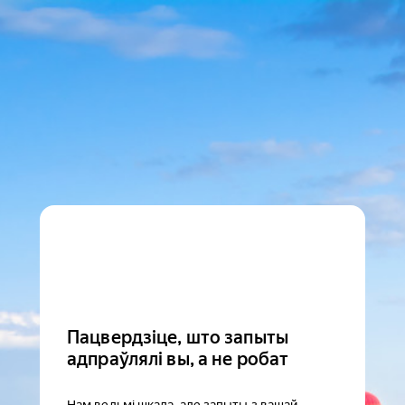
Пацвердзіце, што запыты
адпраўлялі вы, а не робат