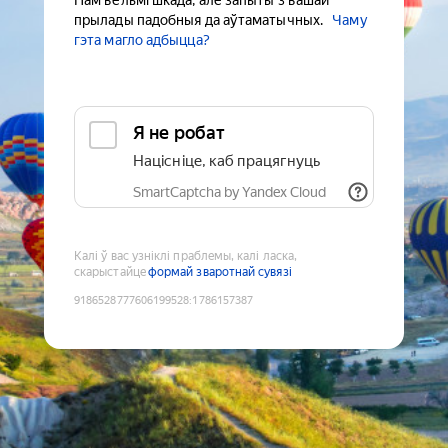
Нам вельмі шкада, але запыты з вашай
прылады падобныя да аўтаматычных.
Чаму
гэта магло адбыцца?
Я не робат
Націсніце, каб працягнуць
SmartCaptcha by Yandex Cloud
Калі ў вас узніклі праблемы, калі ласка,
скарыстайце
формай зваротнай сувязі
9186528777606199528
:
1786157387